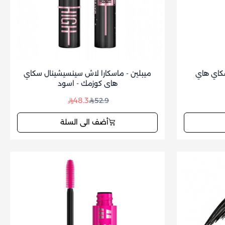
ل سكاي هاي
ميبلين - ماسكارا لاش سينسيشينال سكاي
هاي كوزمك - اسود
48.3
52.9
أضف الى السلة