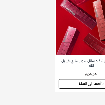
 شفاه سائل سوبر ستاي فينيل
انك
54.34
أضف الى السلة