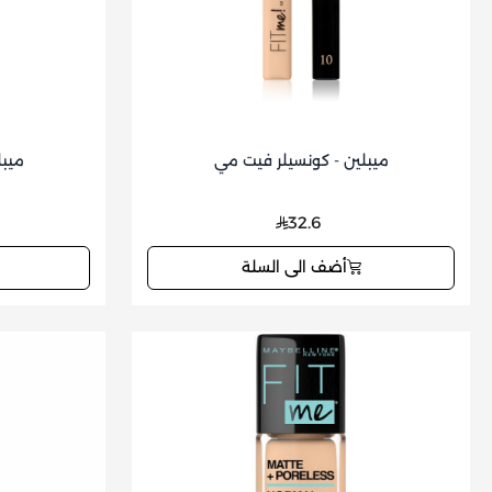
ميبلين - كونسيلر فيت مي
ميبل
32.6
أضف الى السلة