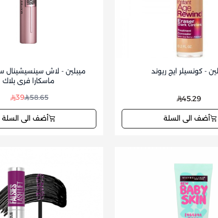
ين - كونسيلر ايج ريوند
ميبلين - لاش سينسيشينا
ماسكارا فري بلاك
39
58.65
45.29
أضف الى السلة
أضف الى السلة