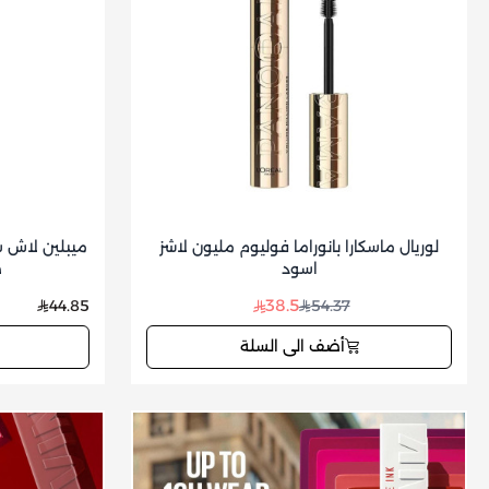
لوريال ماسكارا بانوراما فوليوم مليون لاشز
ميبلين لاش س
اسود
ض
38.5
44.85
54.37
أضف الى السلة