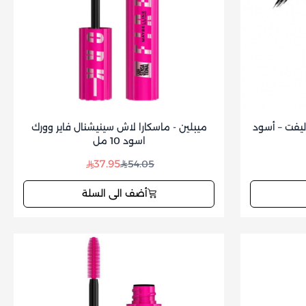
ليفت – أسود
ميبلين - ماسكارا لاش سينيشنال فاير وورك
اسود 10 مل
37.95
54.05
أضف الى السلة