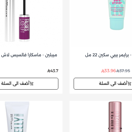
برايمر بيبي سكين 22 مل
ميبلين - ماسكارا فالسيس لاش 
33.96
43.7
37.95
أضف الى السلة
أضف الى السلة