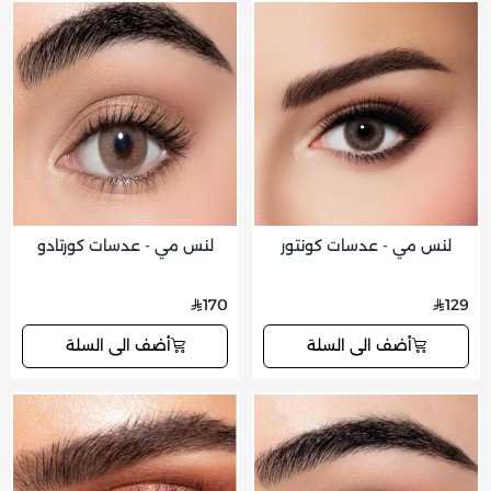
لنس مي - عدسات كونتور
لنس مي - عدسات كورتادو
170
129
أضف الى السلة
أضف الى السلة