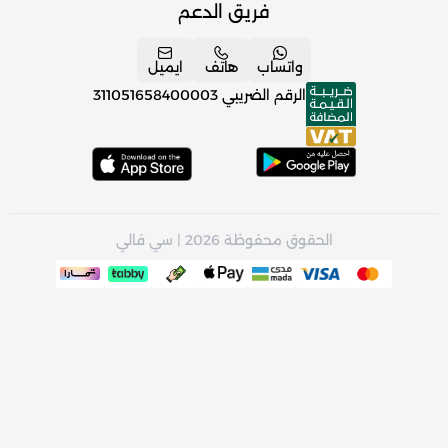
فريق الدعم
واتساب
هاتف
ايميل
الرقم الضريبي
311051658400003
الحقوق محفوظة 2026 | سي فالي