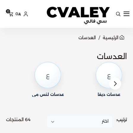
0
0
سي فالي
الرئيسية
العدسات
العدسات
ع
ع
عدسات ديفا
عدسات لنس مي
ع
ترتيب:
64 المنتجات