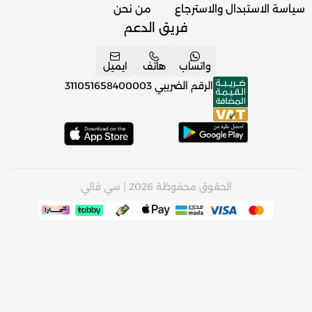
سياسة الاستبدال والاسترجاع
من نحن
فريق الدعم
واتساب
هاتف
ايميل
الرقم الضريبي
311051658400003
الحقوق محفوظة 2026 | سي فالي