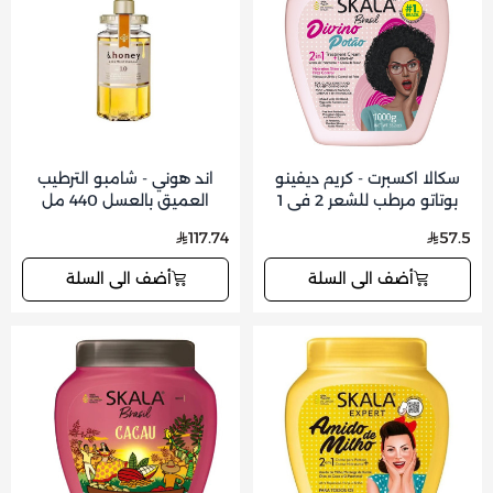
سكالا اكسبرت - كريم ديفينو
اند هوني - شامبو الترطيب
بوتاتو مرطب للشعر 2 في 1
العميق بالعسل 440 مل
بخلاصة الكولاجين والكراتين
117.74
57.5
النباتي 1000 جم
أضف الى السلة
أضف الى السلة