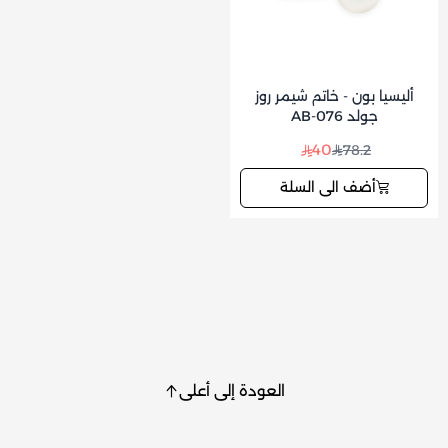
أليسيا بون - خاتم شيمر روز
جولد AB-076
40
78.2
أضف الى السلة
العودة إلى أعلى