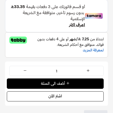
كوميدوغينيك تضمن ملاءمة للبشرة المعرضة لحب الشباب
والبشرة الحساسة.
المكونات الرئيسية وفوائدها:
الإكسوسومات (2000 جزء في المليون): تعمل كرسل لإصلاح
البشرة، وتعزيز تحسين ملمسها ومرونتها.
النياسيناميد: يضيء البشرة ويقلل من المسام المرئية مع
موازنة إنتاج الزيت.
مستخلص زهرة الربيع المسائية: يهدئ التهيج ويوفر الترطيب،
ويوفر خصائص مضادة للالتهابات للبشرة المجهدة.
البانثينول (برو فيتامين ب5): يقوي حاجز الجلد، ويحبس الترطيب
ويعزز النعومة.
مستخلص جذر بويراريا لوباتا: مضاد للأكسدة قوي يحمي
البشرة من العوامل البيئية الضارة.
أضف الى السلة
ما يجعل هذا المنتج فريدًا: تتميز أمبولة ميديكيوب بتقنية
الإكسوسوم المتطورة، حيث توصل المكونات النشطة مباشرة
اشتر الآن
إلى الطبقة الجلدية مع امتصاص معزز بنسبة 242%.
تتميز هذه الأمبولة بقدرتها على تضييق المسام مع دعم