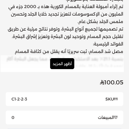
تم إثراء أمبولة العناية بالمسام الكورية هذه بـ 2000 جزء في
المليون من الإكسوسومات لتعزيز تجديد خلايا الجلد وتحسين
ملمس الجلد بشكل عام.
تم تصميمها لجميع أنواع البشرة، وتوفر نتائج مرئية عن طريق
تقليل حجم المسام وتوحيد لون البشرة وتعزيز إشراق البشرة.
الفوائد الرئيسية:
مصل شد المسام: ثبت سريريًا أنه يقلل من كثافة المسام
بنسبة 21.1٪ بعد الاستخدام مرة واحدة، مما يجعل البشرة أكثر
أظهر المزيد
نعومة وثباتًا بشكل واضح.
تجديد خلايا الجلد المتقدم: توفر الإكسوسومات عملًا
مستهدفًا عميقًا داخل الطبقة الجلدية، مما يعزز التجديد
100.05
والإصلاح.
تركيبة خفيفة الوزن وغير لزجة: تمتص بسرعة، ولا تترك أي بقايا
C1-2-2-3
SKU
مما يجعلها مثالية للاستخدام مع منتجات أخرى.
يحسن ملمس البشرة: يساعد على توحيد لون البشرة وتنعيم
المبيعات
0
الخطوط الدقيقة للحصول على توهج شبابي.
آمن للبشرة الحساسة: تركيبة مضادة للحساسية وغير