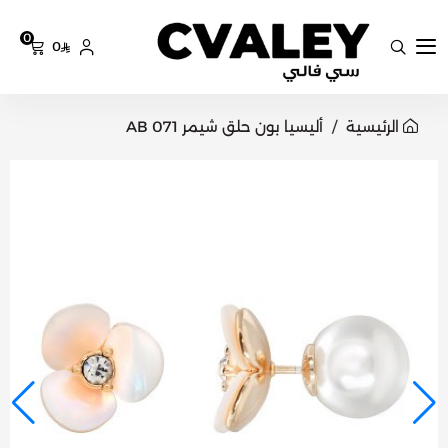
0
0
سي فالي
الرئيسية
أليسيا بون حلق شيمر AB 071