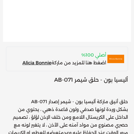
أصلي 100%
اضغط هنا للمزيد من ماركة
Alicia Bonnie
أليسيا بون - حلق شيمر AB-071
حلق أنيق ماركة أليسيا بون - شيمر إصدار AB-071
بشكل وردة لونها صدفي ولون قاعدة ذهبي ، يحتوي من
الداخل على الكريستال اللامع ومن خلف الإذن لؤلؤ ، تصميم
حصري مصنوع من مواد آمنه على الأذن ، لا يتغير لونه مع
مرور الوقت عند الحفاظ عليه وعدمتعرضه للعطور او الكريمات