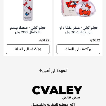
هيلو كيتي - عطر اطفال او
هيلو كيتي - معطر جسم
دي تواليت 30 مل
للاطفال 200 مل
31.22
36.12
أضف الى السلة
أضف الى السلة
العودة إلى أعلى
اكبر موقع للعناية والتجميل