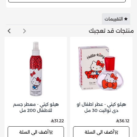
التقييمات
منتجات قد تعجبك
هيلو كيتي - عطر اطفال او
هيلو كيتي - معطر جسم
دي تواليت 30 مل
للاطفال 200 مل
31.22
36.12
أضف الى السلة
أضف الى السلة