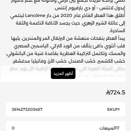
تألقي برائحة فريدة تجمع بين الرقي والأنوثة مع
عطر لانكوم
إيدول لانتنس – أو دي بارفيوم إنتنس
.
أُطلق هذا العطر الفاخر عام 2020 من دار
Lancôme
لينتمي
إلى
عائلة الشيبر الزهري
، حيث يجسد الأناقة الناعمة والثقة
الساحرة.
يبدأ العطر بنفحات منعشة من
البرتقال المر والمندرين
، يليها
قلب أنثوي دافئ يتألف من
الورد التركي، الياسمين المصري
والمسك
، وتكتمل التركيبة العطرية بقاعدة غنية من
الباتشولي،
خشب الكشمير، خشب الصندل، خشب الأرز، وفانيليا مدغشقر
.
مثالي للمرأة القوية التي تحتفل بأنوثتها الراقية كل يوم. عطر
أظهر المزيد
يدوم طويلاً ويترك بصمة لا تُنسى.
724.5
3614273203487
SKU
المبيعات
0