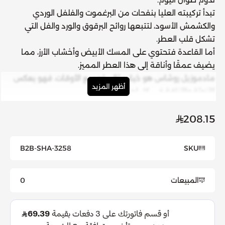
تبدأ تركيبته العليا بنفحات من البرغموت والفلفل الوردي
والكشمش الأسود، لتتبعها روائح البرقوق والورد والفل التي
تشكل قلب العطر.
أما القاعدة فتحتوي على المسك الأبيض وأخشاب الأرز، مما
يضيف عمقًا وأناقة إلى هذا العطر المميز.
مادموزيل روشاس
هو خيار مثالي لجميع الأوقات، فهو يعكس
أظهر المزيد
الأنوثة والأناقة في كل لحظة.
208.15
B2B-SHA-3258
SKU
المبيعات
0