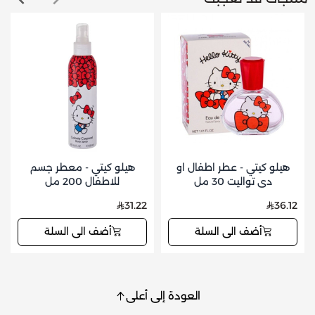
هيلو كيتي - عطر اطفال او
هيلو كيتي - معطر جسم
دي تواليت 30 مل
للاطفال 200 مل
31.22
36.12
أضف الى السلة
أضف الى السلة
العودة إلى أعلى