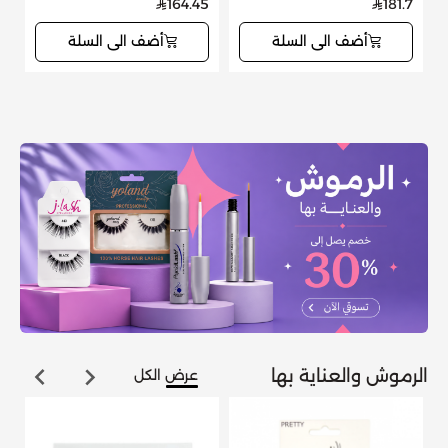
5
164.45
181.7
K8033P
K8033G
أضف الى السلة
أضف الى السلة
الرموش والعناية بها
عرض الكل