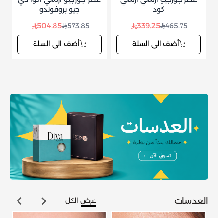
كود
جيو بروفوندو
504.85
339.25
573.85
465.75
أضف الى السلة
أضف الى السلة
العدسات
عرض الكل