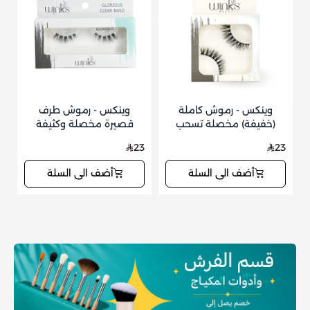
وينكس - رموش كاملة
وينكس - رموش طرف
(خفيفة) مخصلة تسحب
قصيرة مخصلة وكثيفة
العين Pretty 18
Glorious 21
3
23
23
أضف الى السلة
أضف الى السلة