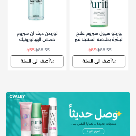
بوريتو سيول سيروم علاج
توريدن ديف ان سيروم
ك
البشرة بخلاصة السنتيلا غير
حمض الهيالورونيك
المعطر 60 مل
منخفض الجزيئات
55
69
88.55
88.55
أضف الى السلة
أضف الى السلة