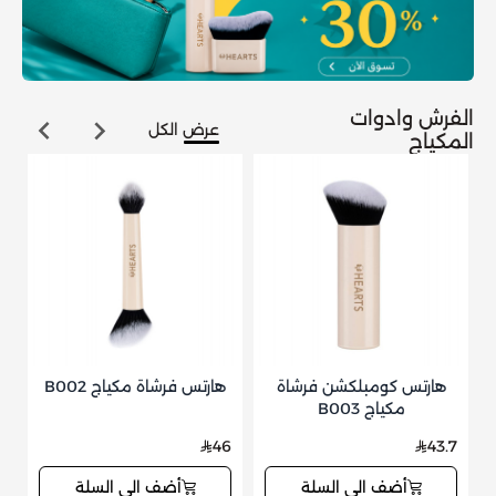
الفرش وادوات
عرض الكل
المكياج
هارتس كومبلكشن فرشاة
هارتس فرشاة مكياج B002
مكياج B003
3
46
43.7
أضف الى السلة
أضف الى السلة