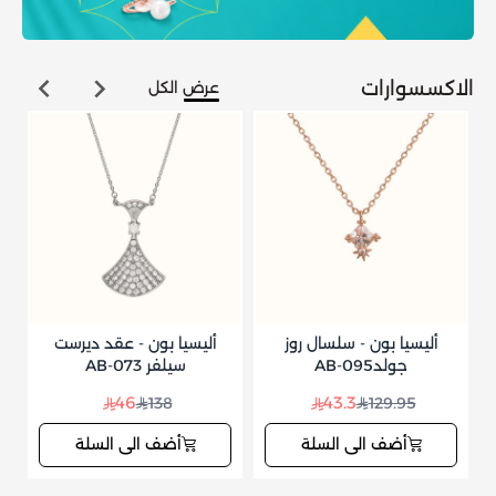
الاكسسوارات
عرض الكل
أليسيا بون - سلسال روز
أليسيا بون - عقد ديرست
جولدAB-095
سيلفر AB-073
46
43.3
138
129.95
أضف الى السلة
أضف الى السلة