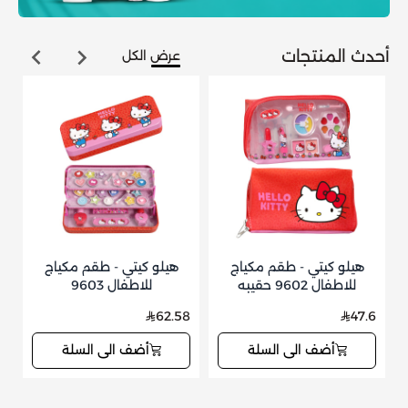
أحدث المنتجات
عرض الكل
هيلو كيتي - طقم مكياج
هيلو كيتي - طقم مكياج
للاطفال 9602 حقيبه
للاطفال 9603
8
62.58
47.6
أضف الى السلة
أضف الى السلة