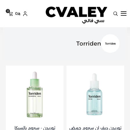
0
0
سي فالي
Torriden
توريدن ديف ان سيروم حمض
توريدن - سيروم بالسيكا