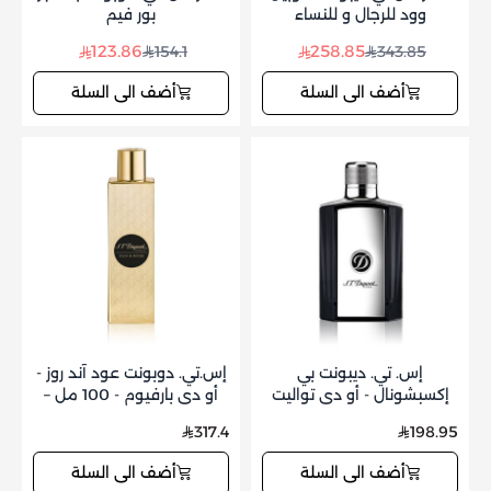
وود للرجال و للنساء
بور فيم
123.86
258.85
154.1
343.85
أضف الى السلة
أضف الى السلة
إس. تي. ديبونت بي
إس.تي. دوبونت عود آند روز -
إكسبشونال - أو دي تواليت
أو دي بارفيوم - 100 مل –
(رجالي) 100 مل
للجنسين
317.4
198.95
أضف الى السلة
أضف الى السلة