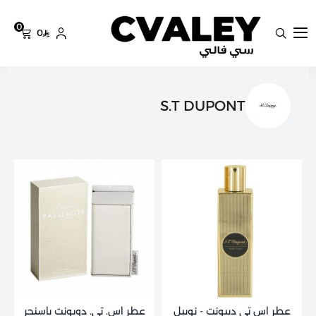
0
0
سي فالي
S.T DUPONT
عطر اس تي ديبونت - نوبيل
عطر اس. تي. دوبونت باسنجر