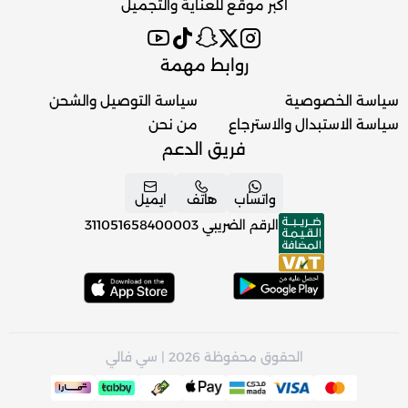
اكبر موقع للعناية والتجميل
روابط مهمة
سياسة الخصوصية
سياسة التوصيل والشحن
سياسة الاستبدال والاسترجاع
من نحن
فريق الدعم
واتساب
هاتف
ايميل
الرقم الضريبي
311051658400003
الحقوق محفوظة 2026 | سي فالي