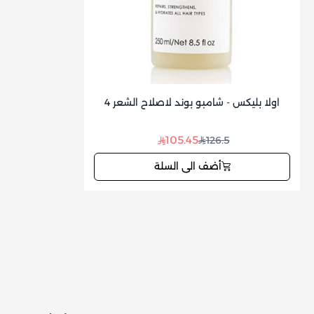
اولا بليكس - شامبو بوند لاصلاح الشعر 4
105.45
126.5
أضف الى السلة