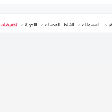
تخفيضات
فر
اكسسوارات
الشنط
العدسات
الأجهزة