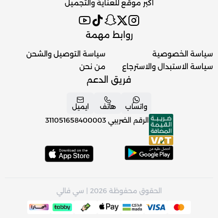
اكبر موقع للعناية والتجميل
روابط مهمة
سياسة الخصوصية
سياسة التوصيل والشحن
سياسة الاستبدال والاسترجاع
من نحن
فريق الدعم
واتساب
هاتف
ايميل
الرقم الضريبي
311051658400003
الحقوق محفوظة 2026 | سي فالي