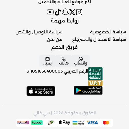
اكبر موقع للعناية والتجميل
روابط مهمة
سياسة الخصوصية
سياسة التوصيل والشحن
سياسة الاستبدال والاسترجاع
من نحن
فريق الدعم
واتساب
هاتف
ايميل
الرقم الضريبي
311051658400003
الحقوق محفوظة 2026 | سي فالي