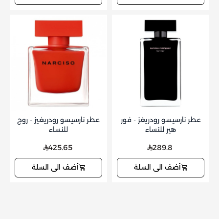
عطر نارسيسو رودريغز - فور
عطر نارسيسو رودريغيز - روج
هير للنساء
للنساء
425.65
289.8
أضف الى السلة
أضف الى السلة