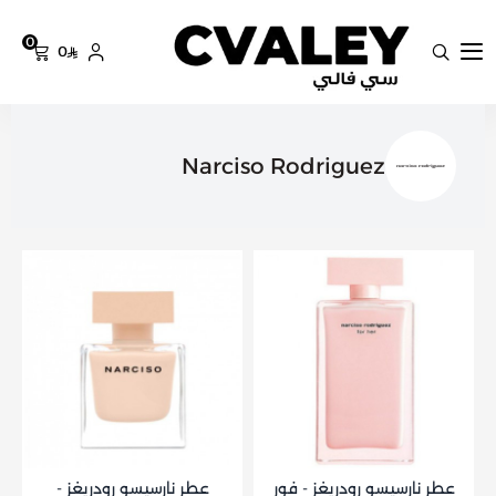
0
0
سي فالي
Narciso Rodriguez
عطر نارسيسو رودريغز - فور
عطر نارسيسو رودريغز -