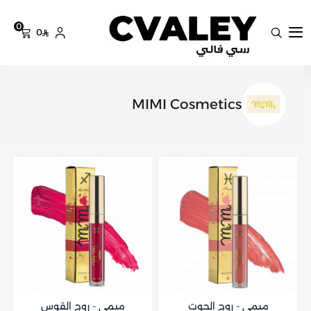
0
0
سي فالي
MIMI Cosmetics
ميمي - روج الحوت
ميمي - روج القوس