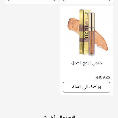
ميمي - روج الحمل
109.25
أضف الى السلة
العودة إلى أعلى