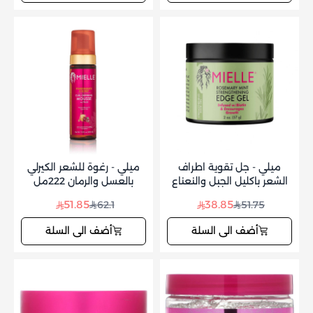
ميلي - جل تقوية اطراف
ميلي - رغوة للشعر الكيرلي
الشعر باكليل الجبل والنعناع
بالعسل والرمان 222مل
57 جم
51.85
38.85
62.1
51.75
أضف الى السلة
أضف الى السلة