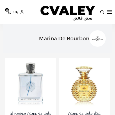
0
0
سي فالي
Marina De Bourbon
عطر مارينا دو بوربون
مارينا دو بوربون مونسير لو