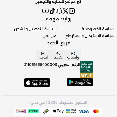
اكبر موقع للعناية والتجميل
روابط مهمة
سياسة الخصوصية
سياسة التوصيل والشحن
سياسة الاستبدال والاسترجاع
من نحن
فريق الدعم
واتساب
هاتف
ايميل
الرقم الضريبي
311051658400003
الحقوق محفوظة 2026 | سي فالي