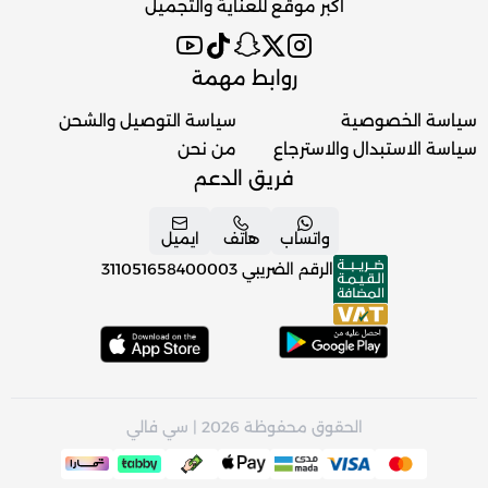
اكبر موقع للعناية والتجميل
روابط مهمة
سياسة الخصوصية
سياسة التوصيل والشحن
سياسة الاستبدال والاسترجاع
من نحن
فريق الدعم
واتساب
هاتف
ايميل
الرقم الضريبي
311051658400003
الحقوق محفوظة 2026 | سي فالي