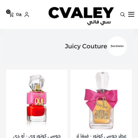
0
0
سي فالي
Juicy Couture
عطر جوسي كوتور - فيفا لا
جوسي كوتور وي - أو دي