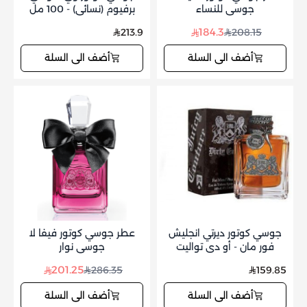
جوسي للنساء
برفيوم (نسائي) - 100 مل
184.3
213.9
208.15
أضف الى السلة
أضف الى السلة
جوسي كوتور ديرتي انجليش
عطر جوسي كوتور فيفا لا
فور مان - أو دي تواليت
جوسي نوار
(رجالي) 100مل
201.25
286.35
159.85
أضف الى السلة
أضف الى السلة