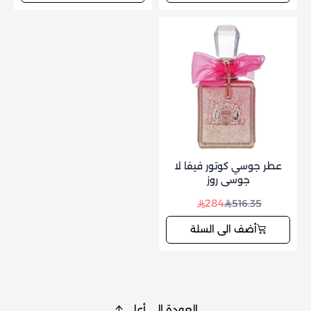
عطر جوسي كوتور فيفا لا
جوسي روز
284
516.35
أضف الى السلة
العودة إلى أعلى