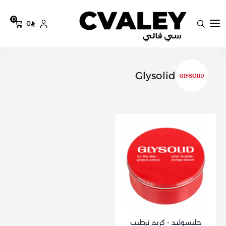
0
0
سي فالي
Glysolid
جليسوليد - كريم ترطيب