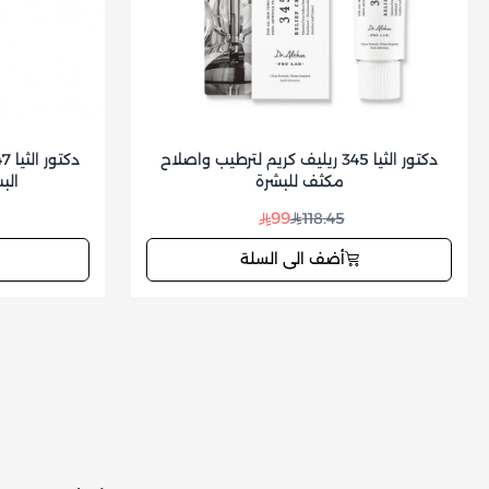
دكتور الثيا 345 ريليف كريم لترطيب واصلاح
مكثف للبشرة
الب
99
118.45
أضف الى السلة