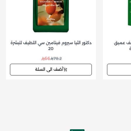
ظيف عميق
دكتور الثيا سيروم فيتامين سي اللطيف للبشرة
20
66
78.2
أضف الى السلة