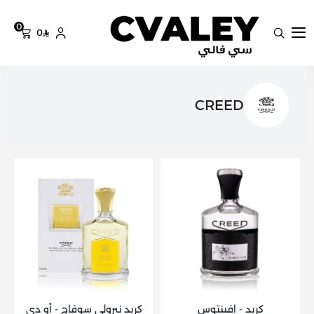
0
0
سي فالي
CREED
كريد - افينتوس
كريد نيرولي سوفاج - أو دي