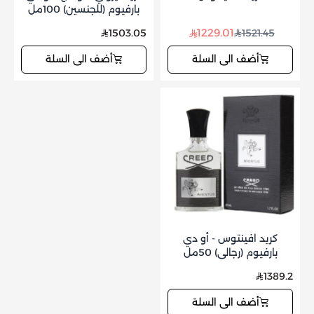
بارفيوم (للجنسين) 100مل
1229.01
1503.05
1521.45
أضف الى السلة
أضف الى السلة
كريد افينتوس - أو دي
بارفيوم (رجالي) 50مل
1389.2
أضف الى السلة