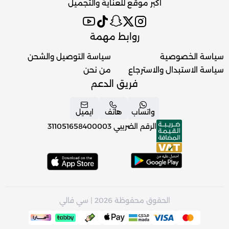
اكبر موقع للعناية والتجميل
روابط مهمة
سياسة الخصوصية
سياسة التوصيل والشحن
سياسة الاستبدال والاسترجاع
من نحن
فريق الدعم
واتساب
هاتف
ايميل
الرقم الضريبي
311051658400003
الحقوق محفوظة 2026 | سي فالي