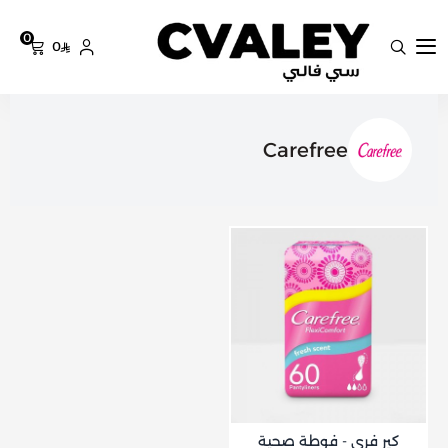
0
0
سي فالي
Carefree
كير فري - فوطة صحية