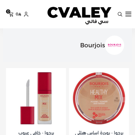
0
0
سي فالي
Bourjois
برجوا - بودرة اساس هيلثي
برجوا - خافي عيوب