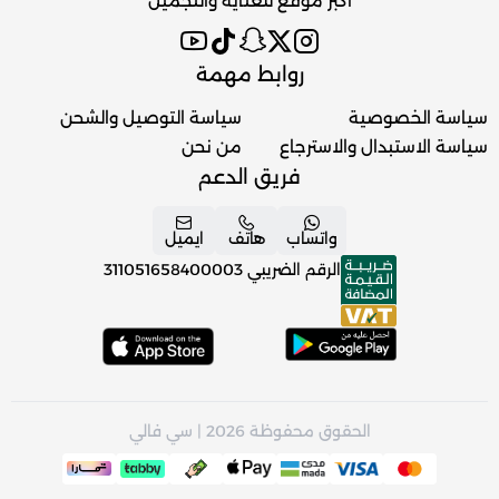
اكبر موقع للعناية والتجميل
روابط مهمة
سياسة الخصوصية
سياسة التوصيل والشحن
سياسة الاستبدال والاسترجاع
من نحن
فريق الدعم
واتساب
هاتف
ايميل
الرقم الضريبي
311051658400003
الحقوق محفوظة 2026 | سي فالي