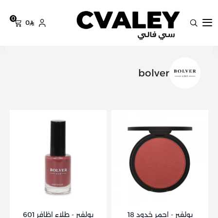
0
0
سي فالي
bolver
بولفير - احمر خدود 18
بولفير - طلاء اظافر 601