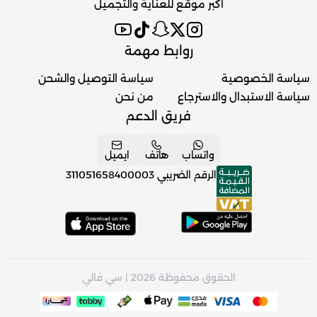
اكبر موقع للعناية والتجميل
روابط مهمة
سياسة الخصوصية
سياسة التوصيل والشحن
سياسة الاستبدال والاسترجاع
من نحن
فريق الدعم
واتساب
هاتف
ايميل
الرقم الضريبي
311051658400003
الحقوق محفوظة 2026 | سي فالي