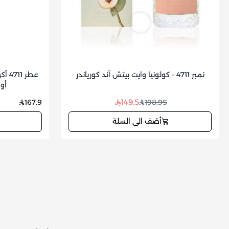
نمبر 4711 - كولونيا وايت بيتش آند كورياندر
عطر 
أو 
149.5
167.9
198.95
أضف الى السلة