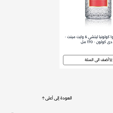
4711 أكوا كولونيا ليتشي & وايت مينت -
دي كولون - 170 مل
أضف الى السلة
العودة إلى أعلى