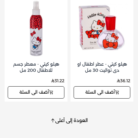
زيت الأرغان
: نوع من الزيوت مشتق من حبات شجرة الأرغان ،
يشيع استخدامه في منتجات العناية بالشعر والبشرة
لخصائصه المرطبة والمغذية
إكسير الزيوت الخاصة
: مزيج من الزيوت المختلفة، مثل زيت
الأفوكادو، وزيت الجوجوبا، وزيت الخروع، التي توفر تغذية
وترطيب إضافيين للشعر.
هيلو كيتي - عطر اطفال او
هيلو كيتي - معطر جسم
دي تواليت 30 مل
للاطفال 200 مل
31.22
36.12
أضف الى السلة
أضف الى السلة
العودة إلى أعلى