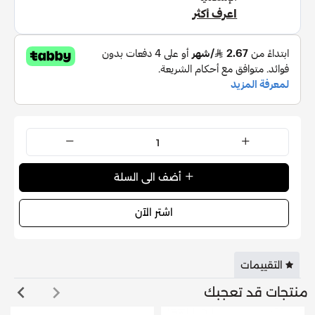
بللي شعرك جيدا بالماء الدافئ.
ضع كمية صغيرة من الشامبو على فروة رأسك ، وقم بالتدليك
بلطف.
ضعي الشامبو على طول شعرك ، مما يخلق رغوة.
اشطفي شعرك جيدا بالماء الدافئ لإزالة جميع آثار الشامبو.
كرر العملية إذا لزم الأمر.
للحصول على أفضل النتائج، يوصى بالمتابعة باستخدام بلسم
كانشوم للترطيب والإصلاح.
للحصول على أفضل النتائج، استخدم نظام كانشوم للترطيب
والإصلاح بانتظام.
أضف الى السلة
التفاصيل:
اشتر الآن
الماركة :
كانشوم
نوع المنتج :
شامبو للشعر
التقييمات
الحجم :
350 مل
منتجات قد تعجبك
أبرز المكونات :