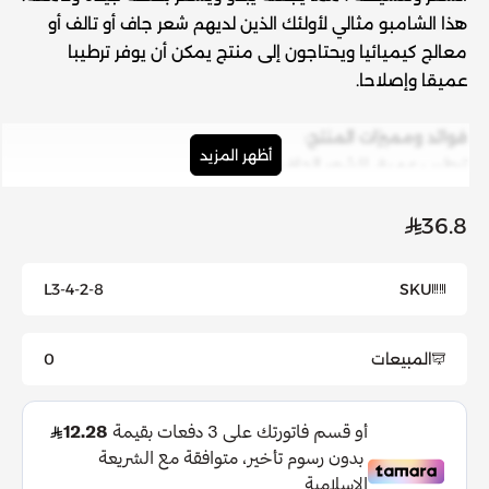
هذا الشامبو مثالي لأولئك الذين لديهم شعر جاف أو تالف أو
معالج كيميائيا ويحتاجون إلى منتج يمكن أن يوفر ترطيبا
عميقا وإصلاحا.
فوائد ومميزات المنتج:
أظهر المزيد
ترطيب عميق للشعر الجاف والتالف.
إصلاح الشعر التالف ، مما يساعد على تقويته وتنشيطه.
يعيد لمعان الشعر الطبيعي ونعومته.
36.8
تركيبة لطيفة مناسبة لجميع أنواع الشعر.
يمكن استخدامه على الشعر المعالج كيميائيا.
L3-4-2-8
SKU
يترك الشعر يبدو ويشعر بصحة جيدة وسهولة تصفيف.
يمكن أن تساعد في منع الضرر في المستقبل.
المبيعات
0
يساعد على فك تشابك الشعر ويسهل تمشيطه.
يساعد على منع تكسر الشعر.
مناسب للاستخدام اليومي.
طريقة الاستخدام: