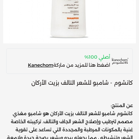
أصلي 100%
اضغط هنا للمزيد من ماركة
Kanechom
كانشوم - شامبو للشعر التالف بزيت الأركان
عن المنتج:
كانشوم شامبو للشعر التالف بزيت الأركان هو شامبو مغذي
مصمم لترطيب وإصلاح الشعر الجاف والتالف. تركيبته الخاصة
غنية بالمكونات المرطبة والمجددة التي تساعد على تقوية
الشعر وتنشيطه ، مما يجعله يبدو ويشعر بصحة جيدة ولامعة.