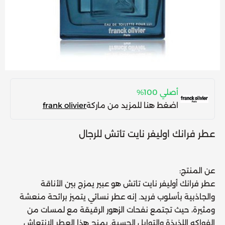
أصلي 100%
اضغط هنا للمزيد من ماركة
frank olivier
عطر فرانك اوليفر نايت تاتش للرجال
عن المنتج:
عطر فرانك أوليفر نايت تاتش هو عبير يمزج بين الأناقة
والجاذبية بأسلوب فريد. إنه عطر نسائي يتميز برائحة منعشة
ومثيرة، حيث تجتمع نفحات الزهور الرقيقة مع لمسات من
الفواكه اللذيذة والتوابل الحسية. يمنح هذا العطر الانتعاش