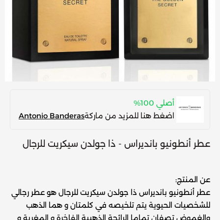
أصلي 100%
اضغط هنا للمزيد من ماركة
Antonio Banderas
عطر أنطونيو بانديراس - ذا جولدن سيكريت للرجال
عن المنتج:
عطر أنطونيو بانديراس ذا جولدن سيكريت للرجال هو عطر رجالي
للشخصيات الحيوية يتم تلخيصه في كلمتان و هما الذهب
والغموض تصفان تماما الرائحة الذهبية الفاخرة و المغرية و