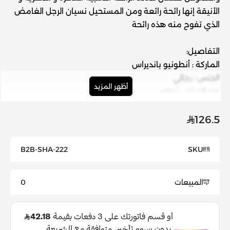
الأنيقة إنها رائحة رائعة ومن المستحيل نسيان الرجل الغامض
الذي تفوح منه هذه رائحة
التفاصيل:
الماركة
: أنطونيو بانديراس
الجنس
: رجالي
أظهر المزيد
نوع المنتج
: عطور
شخصية عطرك
: حيوية
العائلة العطرية
: اروما
126.5
الحجم
: 100 مل
سنة الإصدار
: 2011
B2B-SHA-222
SKU
المكونات
: التفاح، النعناع، جوزة الطيب، الفلفل، الكمون، الأرز،
المسك.
المبيعات
0
نسبة التركيز
: او دي تواليت
النوتات:
النوتات العُليا
: التفاح، النعناع.