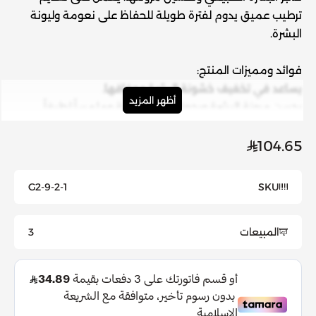
ترطيب عميق يدوم لفترة طويلة للحفاظ على نعومة وليونة
البشرة.
فوائد ومميزات المنتج:
يساعد في تخفيف خشونة البشرة وجفافها.
أظهر المزيد
يحسن مرونة البشرة ويجعلها أكثر نعومة وملمساً لطيفاً.
يقوم بتجديد حاجز البشرة الطبيعي ويحميها من التأثيرات
الضارة الخارجية.
104.65
يساعد في تحسين مظهر البشرة ويمنحها مظهراً صحياً
ومشرقاً.
G2-9-2-1
SKU
مناسب للاستخدام اليومي على جميع أنواع البشرة.
المبيعات
3
طريقة الاستخدام:
قومي بتنظيف البشرة جيداً بالماء والصابون اللطيف وجففيها
بلطف.
ضعي كمية مناسبة من كريم تخفيف خشونة البشرة على
البشرة وقومي بتدليكها بلطف حتى يتم امتصاصها تمامًا.