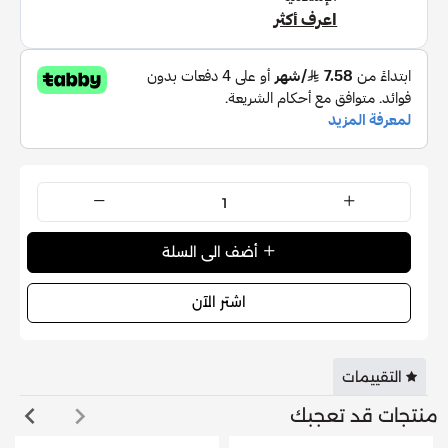
استخدمي الكريم يومياً للحفاظ على نعومة وترطيب البشرة.
التفاصيل:
الماركة
:
يوسيرين
نوع المنتج
:
كريم للجسم
الحجم
:
454 جم
أبرز المكونات :
زبدة الشيا
: تساعد في تغذية وترطيب البشرة الجافة والخشنة.
زيت اللوز الحلو:
يحمي البشرة ويعمل على تحسين مرونتها
أضف الى السلة
وليونتها.
اشتر الآن
التقييمات
منتجات قد تعجبك