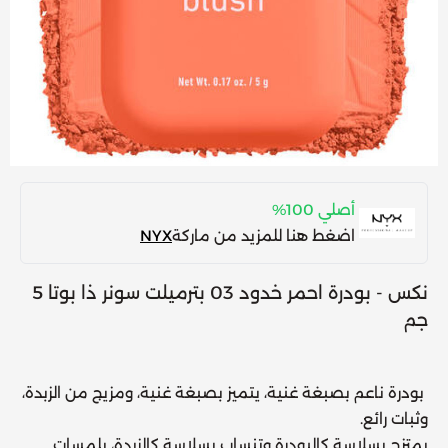
أصلي 100%
اضغط هنا للمزيد من ماركة
NYX
نكس - بودرة احمر خدود 03 بترميلت سونر ذا بوتا 5
جم
بودرة ناعم بصبغة غنية، يتميز بصبغة غنية، ومزيج من الزبدة،
وثبات رائع.
يمتزج بسلاسة كالبودرة وتنساب بسلاسة كالزبدة، بلمسات