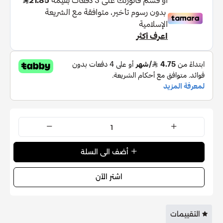
زيت اللوز الحلو (برونوس أميجدالوس دولسيس)، زبدة الشيا
(بوتيروسبيرموم باركي)، أكسيد القصدير، نكهة، كابريليل جليكول،
إيزوستياريل إيزوستياريت، أوكتيل دوديسيل ستيرويل ستيرات،
توكوفيرول، فينوكسي إيثانول، لينالول، ليمونين.
أضف الى السلة
اشتر الآن
التقييمات