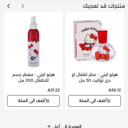
منتجات قد تعجبك
هيلو كيتي - عطر اطفال او
هيلو كيتي - معطر جسم
دي تواليت 30 مل
للاطفال 200 مل
31.22
36.12
أضف الى السلة
أضف الى السلة
العودة إلى أعلى