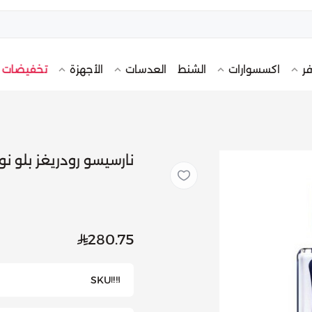
تخفيضات
فر
اكسسوارات
الشنط
العدسات
الأجهزة
نارسيسو رودريغز بلو نوار -
280.75
SKU