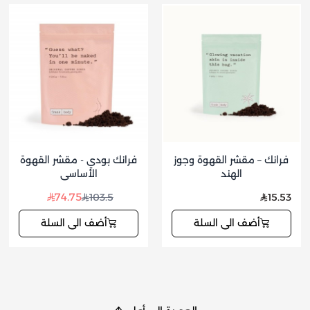
فرانك – مقشر القهوة وجوز
فرانك بودي - مقشر القهوة
الهند
الأساسي
74.75
103.5
15.53
أضف الى السلة
أضف الى السلة