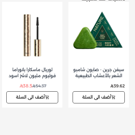
سيفن جرين - صابون شامبو
لوريال ماسكارا بانوراما
الشعر بالأعشاب الطبيعية
فوليوم مليون لاشز اسود
للعناية بفروة الرأس وتقوية
38.5
54.37
39.62
الشعر 125 جم
أضف الى السلة
أضف الى السلة