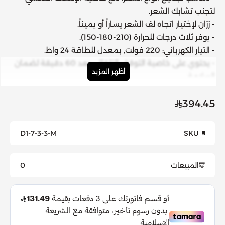
لتجنب تشابك الشعر.
- زرّان لإختيار اتجاه لف الشعر يساراً أو يميناً.
- يوفر ثلاث درجات للحرارة (210-180-150).
- التيار الكهربائي: 220 فولت, بمعدل للطاقة 24 واط.
- يحتوي على خاصية التوقف التلقائي بعد 60 دقيقة لضمان
أظهر المزيد
السلامة.
- التفاف السلك 360 درجة لسهولة الاستخدام.
- يأتي مع الجهاز شنطة حماية.
394.45
طريقة الإستعمال:
1 - قسمي شعرك لخصل، استخدمي الجهاز على شعر نظيف و
D1-7-3-3-M
SKU
خالي من منتجات تصفيف الشعر لنتيجة مرضية.
2 - اختاري درجة الحرارة المناسبة لنوع شعرك.
المبيعات
0
3 - استخدمي من الأزرار الجهة المناسبة للف الشعر بالجانب
المفضل لديك بالضغط عليه.
4 - انتظري حتى سماع صوت النغمة للحصول على نتيجة
جيدة.
5 - اتركي الشعر ليبرد قبل التمشيط والتصفيف للحصول على