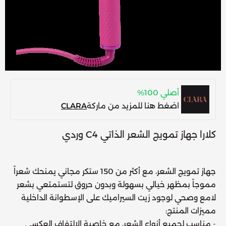
أصلي 100%
اضغط هنا للمزيد من ماركة
CLARA
كلارا جهاز تمويج الشعر الذاتي C4 وردي
جهاز تمويج الشعر، مع أكثر من 150 ستكر مجاني يمنحك شعراً
مموجاً بمظهر خيالي بسهولة وبدون حروق لتستمتعي بشعر
لامع وصحي لوجود زيت السيراميك على الإسطوانة الداخلية
مميزات المنتج:
- مناسب لجميع أنواع الشعر، مع خاصية الإلتفاف العكسي