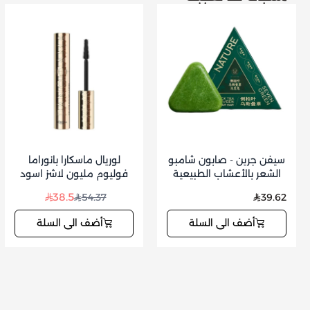
سيفن جرين - صابون شامبو
لوريال ماسكارا بانوراما
الشعر بالأعشاب الطبيعية
فوليوم مليون لاشز اسود
للعناية بفروة الرأس وتقوية
38.5
54.37
39.62
الشعر 125 جم
أضف الى السلة
أضف الى السلة