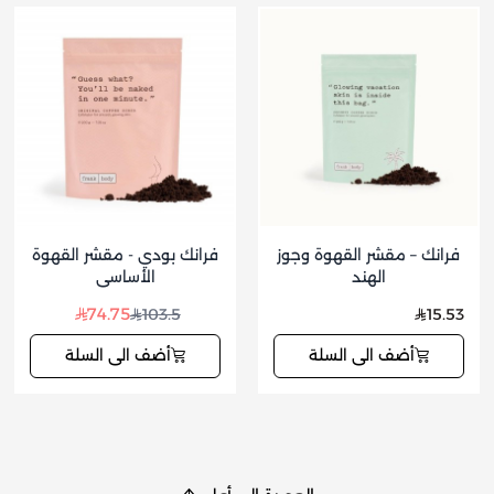
فرانك – مقشر القهوة وجوز
فرانك بودي - مقشر القهوة
الهند
الأساسي
74.75
103.5
15.53
أضف الى السلة
أضف الى السلة