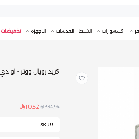
تخفيضات
فر
اكسسوارات
الشنط
العدسات
الأجهزة
كريد رويال ووتر - او دي برفي
1052
1334.94
SKU