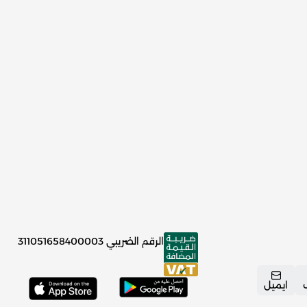
الرقم الضريبي
311051658400003
ايميل