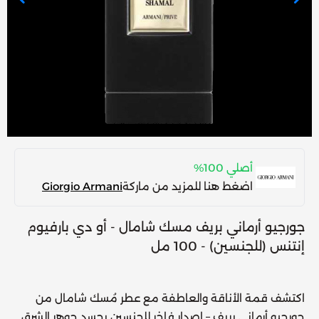
أصلي 100%
اضغط هنا للمزيد من ماركة
Giorgio Armani
جورجيو أرماني بريف مسك شامال - أو دي بارفيوم
إنتنس (للجنسين) - 100 مل
اكتشف قمة الأناقة والعاطفة مع عطر
مُسك شامال من
جورجيو أرماني بريف
– إصدار فاخر للجنسين يجسد جوهر الشرق