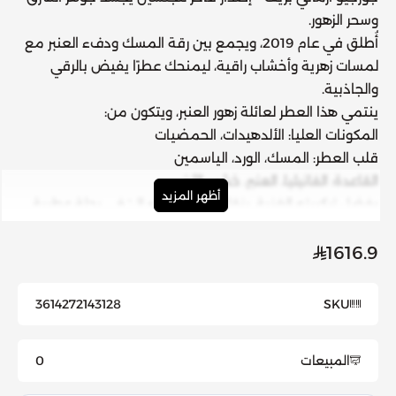
وسحر الزهور.
أُطلق في عام 2019، ويجمع بين
رقة المسك
و
دفء العنبر
مع
لمسات زهرية وأخشاب راقية، ليمنحك عطرًا يفيض بالرقي
والجاذبية.
ينتمي هذا العطر لعائلة
زهور العنبر
، ويتكون من:
المكونات العليا:
الألدهيدات، الحمضيات
قلب العطر:
المسك، الورد، الياسمين
القاعدة:
الفانيليا، العنبر، خشب الأرز
أظهر المزيد
بفضل تركيبته الغنية، ينقلك 'مُسك شامال' في رحلة عطرية
حالمة تلامس الحواس، وتبقى على البشرة برائحة خالدة
ومميزة.
1616.9
مثالي للمناسبات الفاخرة، أو كل لحظة ترغب فيها بلمسة من
التميز.
3614272143128
SKU
المبيعات
0