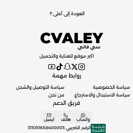
العودة إلى أعلى
اكبر موقع للعناية والتجميل
روابط مهمة
سياسة الخصوصية
سياسة التوصيل والشحن
سياسة الاستبدال والاسترجاع
من نحن
فريق الدعم
واتساب
هاتف
ايميل
الرقم الضريبي
311051658400003