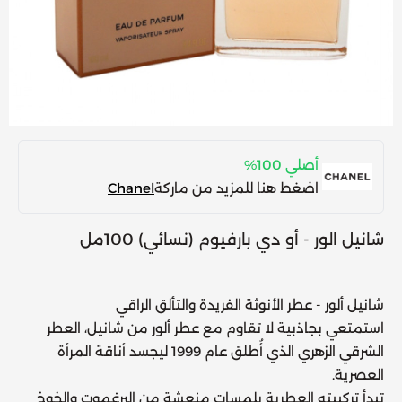
أصلي 100%
اضغط هنا للمزيد من ماركة
Chanel
شانيل الور - أو دي بارفيوم (نسائي) 100مل
شانيل ألور - عطر الأنوثة الفريدة والتألق الراقي
استمتعي بجاذبية لا تقاوم مع عطر
ألور
من
شانيل
، العطر
الشرقي الزهري الذي أُطلق عام 1999 ليجسد أناقة المرأة
العصرية.
تبدأ تركيبته العطرية بلمسات منعشة من البرغموت والخوخ