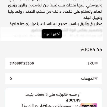
واليوسفي، تليها نفحات قلب غنية من الياسمين والورد وزنبق
الماء، وتستقر على قاعدة دافئة من خشب الصندل والفانيليا
ونجيل الهند.
عطر راقٍ وأنيق يناسب جميع المناسبات، يتميز بزجاجة فاخرة
وتصميم يعكس قوة الشخصية وسحر الحضور.
أظهر المزيد
ألور
هو اختيارك المثالي إذا كنتِ تبحثين عن عطر يجمع بين
الانتعاش، والدفء، والأنوثة الفاخرة.
الفئة:
العطور النسائية
1084.45
3145891125306
SKU
المبيعات
0