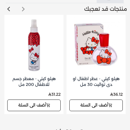
منتجات قد تعجبك
هيلو كيتي - عطر اطفال او
هيلو كيتي - معطر جسم
دي تواليت 30 مل
للاطفال 200 مل
31.22
36.12
أضف الى السلة
أضف الى السلة