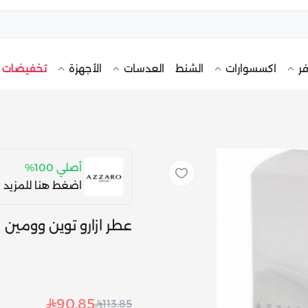
تخفيضات
فر
اكسسوارات
الشنط
العدسات
الأجهزة
أصلي 100%
اضغط هنا للمزيد 
عطر ازارو توين وومين
90.85
113.85