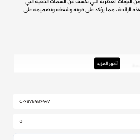
من النوتات العطرية التي تكشف عن السمات الخفية التي
هذه الرائحة ، مما يؤكد على قوته وشغفه وتصميمه على
أظهر المزيد
عة.
رعر، الهيل، البرتقال الأحمر، المريمية، إبرة الراعي، اللافندين،
C-7878487447
هند، الباتشولي، زيت سيبريول.
0