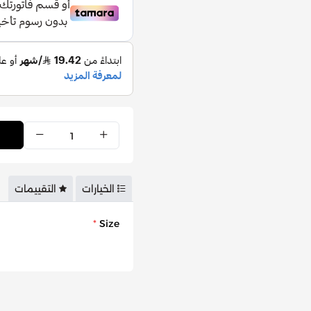
النوتات العالية :
الليمون الإيطال
النوتات المتوسطة :
المريمية، 
النوتات القاعدة :
خشب الأرز، نج
الخيارات
التقييمات
*
Size