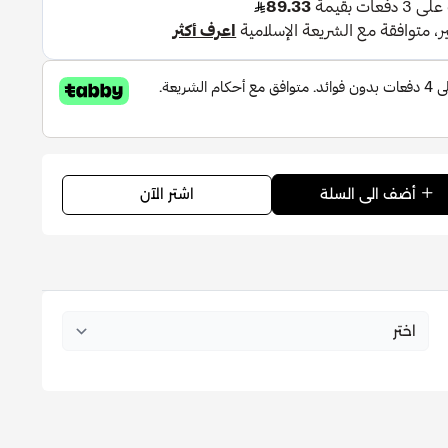
ي، العرعر، الهيل، البرتقال الأحمر.
إبرة الراعي، اللافندين، حليب التين.
يل الهند، الباتشولي، زيت سيبريول.
اشتر الآن
أضف الى السلة