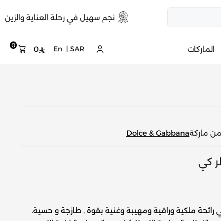
نجم سهيل في رحلة العناية والزين
0
الماركات
SAR
|
En
0
من ماركة
Dolce & Gabbana
طر كي
ي رائحة ملكية وراقية ومهيبة وغنية بقوة , طازجة و حسية.