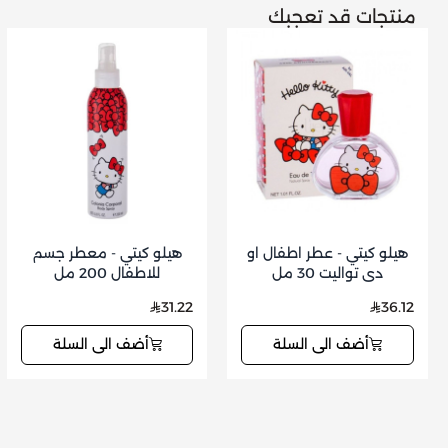
منتجات قد تعجبك
هيلو كيتي - عطر اطفال او
هيلو كيتي - معطر جسم
دي تواليت 30 مل
للاطفال 200 مل
31.22
36.12
أضف الى السلة
أضف الى السلة