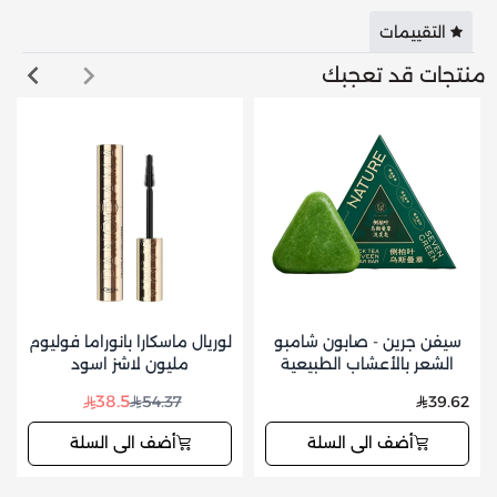
التقييمات
منتجات قد تعجبك
سيفن جرين - صابون شامبو
لوريال ماسكارا بانوراما فوليوم
الشعر بالأعشاب الطبيعية
مليون لاشز اسود
للعناية بفروة الرأس وتقوية
38.5
54.37
39.62
الشعر 125 جم
أضف الى السلة
أضف الى السلة