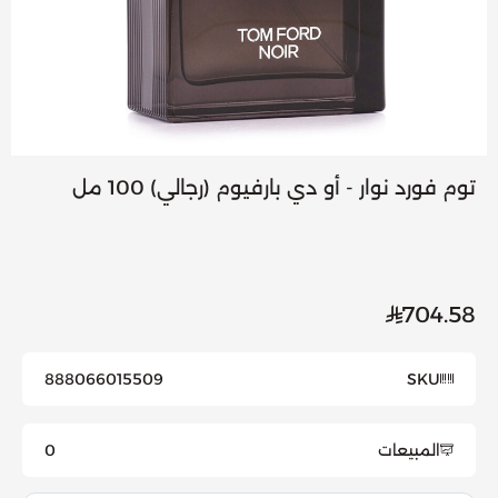
توم فورد نوار - أو دي بارفيوم (رجالي) 100 مل
704.58
888066015509
SKU
المبيعات
0