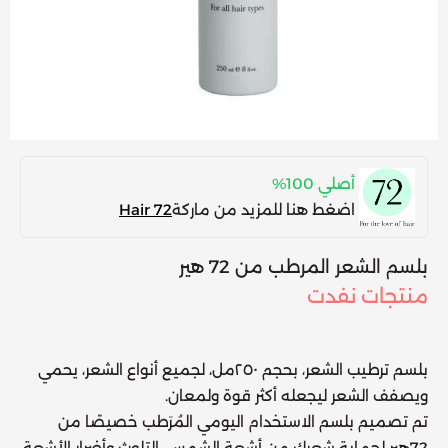
أصلي 100%
اضغط هنا للمزيد من ماركة
Hair 72
بلسم الشعر المرطب من 72 هير
منتجات نفدت
بلسم ترطيب الشعر، بحجم ٢٥٠مل، لجميع أنواع الشعر، يحمي
ويصفف الشعر ليجعله أكثر قوة ولمعان.
تم تصميم بلسم الاستخدام اليومي المُرَطب خصيصًا من
72هير لحماية شعرك من أشعة الشمس، التلوث وأضرار الأشعة