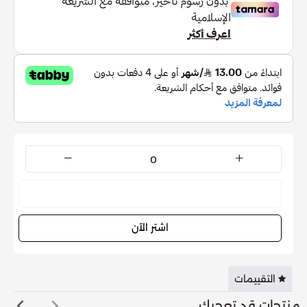
ثريونين، فينيل ألانين، هيستيدين، فينوكسي إيثانول، حمض
البنزويك، حمض ديهيدرو أسيتيك، بنزوات الصوديوم، سوربات
البوتاسيوم، لينالول
مميزات:
-يحمي ويصفف شعرك ليجعله أكثر قوة ولمعان
-يجعل الشعر أكثر سلاسه وأكثر قابلية للتصفيف
-حماية الشعر من الشمس والتلوث والأشعه فوق البنفسجية
-الترطيب بكثافة عالية لاحتوائه على بروتينات مستخلصه من
النباتات الطبيعية
نفدت الكمية
اشتر الآن
التقييمات
منتجات قد تعجبك