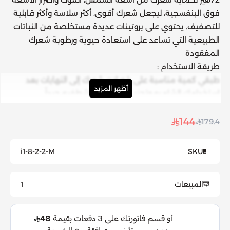
فوق البنفسجية، ليجعل شعرك أقوى، أكثر سلاسة وأكثر قابلية
للتصفيف. يحتوي على بروتينات عديدة مستخلصة من النباتات
الطبيعية التي تساعد على استعادة حيوية ورطوبة شعرك
المفقودة
طريقة الاستخدام :
طبقي كمية مناسبة على خصلات شعرك إلى النهايات بعد
أظهر المزيد
استخدامك الشامبو وتجنبي الجذور، ثم اشطفيه جيداً .
استخدمي ماسك ترميم الشعر الخاص بنا مرة واحدة في
الأسبوع للحصول على دفعة إضافية من الترطيب.
144
179.4
المكونات:
ماء، كحول سيتيل، كحول سيتريل، هيدروكسي إيثيل سلولوز،
i1-8-2-2-M
SKU
ألكان C15-19، كلوريد ستيرتريمونيوم، ثنائي الميثيكون، عطر،
كحول إيزوبروبيل، PCA الصوديوم، لاكتات الصوديوم، بروتين
المبيعات
1
قمح محلل هيدروكسي بروبيل كوكوديمونيوم، بروتين نباتي
محلل PG-بروبيل سيلانتريول، أرجينين، حمض الأسبارتيك، PCA،
إيثيل هكسيل جلسرين، تراي ديسيث-12، تراي ديسيث-6،
جلايسين، ألانين، سيرين، فالين، برولين، EDTA، إيزوليوسين،