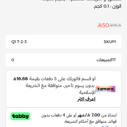
الوزن : 0.1 كجم.
50
96.6
Q1 7-2-3
SKU
المبيعات
0