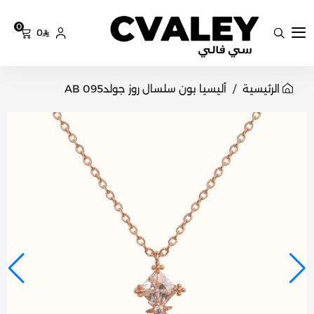
0
0
سي فالي
الرئيسية
أليسيا بون سلسال روز جولدAB 095