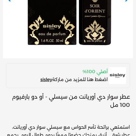
أصلي 100%
اضغط هنا للمزيد من ماركة
sisley
عطر سوار دي أوريانت من سيسلي - أو دو بارفيوم
100 مل
استمتعي برائحة تأسر الحواس مع
سيسلي سوار دي أوريانت
،
عطر شرقي أنيق يمنحك حضورًا مميزًا يدوم طوال اليوم. يجمع