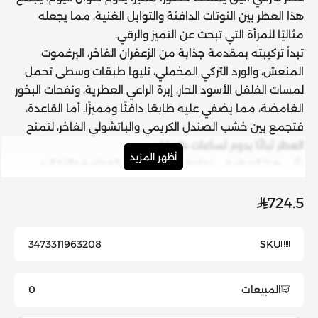
هذا العطر بين النوتات الدافئة والتوابل الغنية، مما يجعله
مثاليًا للمرأة التي تبحث عن التميز والرقي.
تبدأ تركيبته بمقدمة جذابة من
الزعفران الفاخر، البرغموت
المنعش، والورد التركي المخملي
، تليها طبقات وسطى تحمل
لمسات الفلفل الأسود الحار، إبرة الراعي العطرية، ونفحات البخور
الغامضة
، مما يضفي عليه طابعًا دافئًا ومميزًا. أما القاعدة،
فتجمع بين
خشب الصندل الكريمي والباتشولي الفاخر
، لتمنح
العطر ثباتًا يدوم لساعات طويلة.
أظهر المزيد
يأتي هذا العطر في زجاجة أنيقة تعكس الفخامة والتقاليد
الشرقية مع لمسة عصرية، مما يجعله إضافة راقية إلى
مجموعتك العطرية. سواء كنتِ تبحثين عن عطر يومي أو
724.5
نفحات مميزة لمناسباتك الخاصة، فإن
سيسلي سوار دي
أوريانت
هو الخيار المثالي.
3473311963208
SKU
مزيج فاخر من التوابل والروائح الشرقية الجذابة
تصميم زجاجي أنيق يعكس الطابع الفاخر
المبيعات
0
تركيبة تدوم طويلاً تناسب جميع المناسبات
الحجم:
100 مل