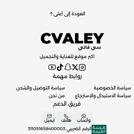
العودة إلى أعلى
اكبر موقع للعناية والتجميل
روابط مهمة
سياسة الخصوصية
سياسة التوصيل والشحن
سياسة الاستبدال والاسترجاع
من نحن
فريق الدعم
واتساب
هاتف
ايميل
الرقم الضريبي
311051658400003