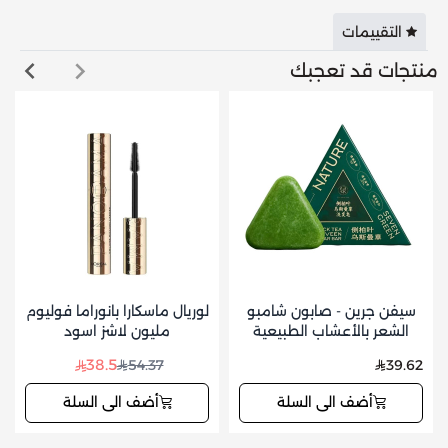
التقييمات
منتجات قد تعجبك
سيفن جرين - صابون شامبو
لوريال ماسكارا بانوراما فوليوم
الشعر بالأعشاب الطبيعية
مليون لاشز اسود
للعناية بفروة الرأس وتقوية
38.5
54.37
39.62
الشعر 125 جم
أضف الى السلة
أضف الى السلة